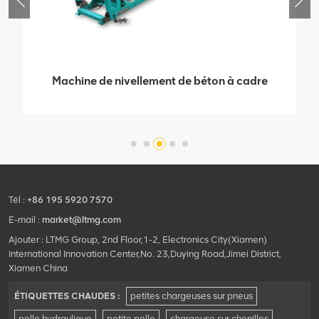
Machine de nivellement de béton à cadre
Tél :
+86 195 5920 7570
E-mail :
market@ltmg.com
Ajouter : LTMG Group, 2nd Floor,1-2, Electronics City(Xiamen)
International Innovation Center,No. 23,Duying Road,Jimei District,
Xiamen China
ÉTIQUETTES CHAUDES :
petites chargeuses sur pneus
pelle hydraulique
petite pelle
chargeuse sur chenilles