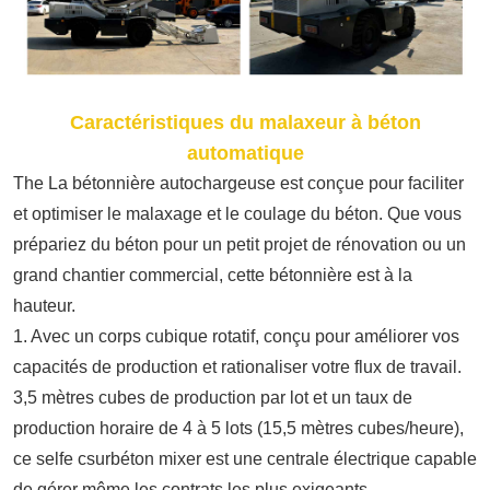
Caractéristiques du malaxeur à béton
automatique
Th
e
La bétonnière autochargeuse est conçue pour faciliter
et optimiser le malaxage et le coulage du béton. Que vous
prépariez du béton pour un petit projet de rénovation ou un
grand chantier commercial, cette bétonnière est à la
hauteur.
1. Avec un corps cubique rotatif, conçu pour améliorer vos
capacités de production et rationaliser votre flux de travail.
3,5 mètres cubes de production par lot et un taux de
production horaire de 4 à 5 lots (15,5 mètres cubes/heure),
ce
s
elfe
c
surbéton
m
ixer est une centrale électrique capable
de gérer même les contrats les plus exigeants.