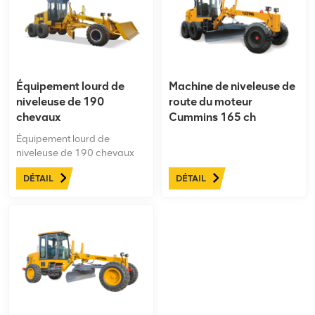
de coûts, performances
Améliorez votre expérience
puissantes et efficacité de
de nivellement. dans la
travail élevée
construction de routes !
Équipement lourd de
Machine de niveleuse de
niveleuse de 190
route du moteur
chevaux
Cummins 165 ch
Équipement lourd de
niveleuse de 190 chevaux
équipé d'un équipement
DÉTAIL
DÉTAIL
Hangzhou électro-
hydraulique transmission,
bonnes performances
opérationnelles, cabine
climatisée de série