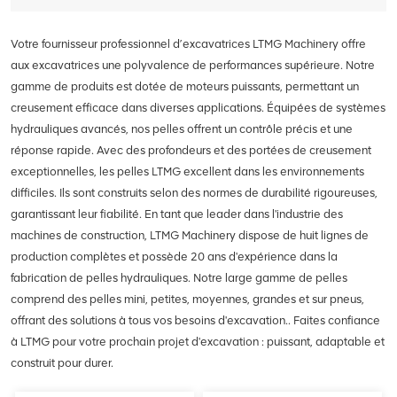
rapide et pratique à double
pistolet. Équipé d'un moteur à
Votre fournisseur professionnel d’excavatrices LTMG Machinery offre
réluctance de commutation
aux excavatrices une polyvalence de performances supérieure. Notre
permettant une résistance à
haute température. Profitez d’un
gamme de produits est dotée de moteurs puissants, permettant un
fonctionnement purement
creusement efficace dans diverses applications. Équipées de systèmes
électrique, sans émission et à
hydrauliques avancés, nos pelles offrent un contrôle précis et une
faible bruit. Bénéficiez également
réponse rapide. Avec des profondeurs et des portées de creusement
du système de lubrification
exceptionnelles, les pelles LTMG excellent dans les environnements
automatique qui garantit une
durée de vie sans entretien. Les
difficiles. Ils sont construits selon des normes de durabilité rigoureuses,
chargeuses électriques LTMG
garantissant leur fiabilité. En tant que leader dans l'industrie des
Machinery vont du compact au
machines de construction, LTMG Machinery dispose de huit lignes de
grand, s'adaptant aux différents
production complètes et possède 20 ans d'expérience dans la
besoins opérationnels.
fabrication de pelles hydrauliques. Notre large gamme de pelles
comprend des pelles mini, petites, moyennes, grandes et sur pneus,
offrant des solutions à tous vos besoins d'excavation.. Faites confiance
à LTMG pour votre prochain projet d'excavation : puissant, adaptable et
construit pour durer.