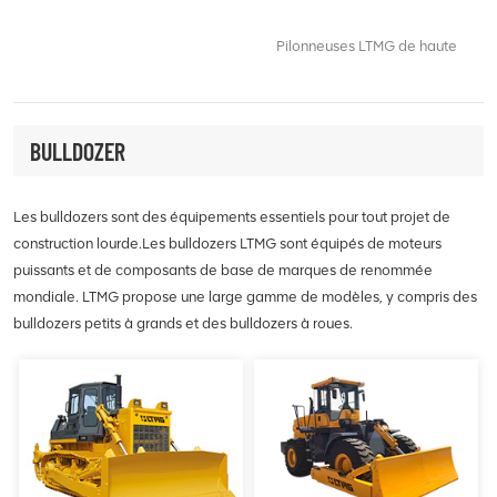
plaques et le travail de finition
incluent une commande
d'un rouleau à double tambour
d'accélérateur réglable, une
Pilonneuses LTMG de haute
plus grand dans des emballages
conception de guidon facile à
qualité avec une conception
compacts.
utiliser et une construction durable
ergonomique et une puissance
pour gérer les tâches lourdes, ce
exceptionnelle, qui offrent une
qui en fait jeaccord pour
précision et une efficacité
compacter de grandes surfaces
BULLDOZER
améliorées, vous permettant de
rapidement et efficacement.
terminer votre travail rapidement
et facilement. Que vous
Les bulldozers sont des équipements essentiels pour tout projet de
construisiez des routes, répariez
construction lourde.Les bulldozers LTMG sont équipés de moteurs
des sentiers ou construisiez des
fondations, les pilonneuses sont le
puissants et de composants de base de marques de renommée
choix parfait. conçu pour offrir des
mondiale. LTMG propose une large gamme de modèles, y compris des
performances et une durabilité
bulldozers petits à grands et des bulldozers à roues.
exceptionnelles sur vos projets de
construction