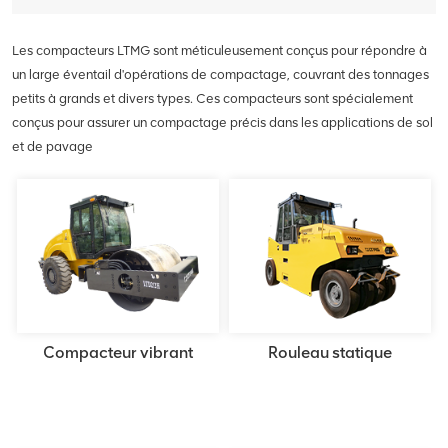
technologie de pointe pour des
feature an optimized track
performances supérieures dans
undercarriage for strong ground
Les compacteurs LTMG sont méticuleusement conçus pour répondre à
une gamme d'applications, de la
contact and load support,
un large éventail d'opérations de compactage, couvrant des tonnages
construction et de l'exploitation
enhancing stability and
minière à l'aménagement
petits à grands et divers types. Ces compacteurs sont spécialement
maneuverability on diverse
paysager et à l'agriculture.
terrains. Experience the difference
conçus pour assurer un compactage précis dans les applications de sol
with LTMG's medium excavators.
et de pavage
Elevate your operations to new
heights of efficiency and
productivity. Contact us today to
explore our range and find the
perfect excavator solution for your
needs.
Compacteur vibrant
Rouleau statique