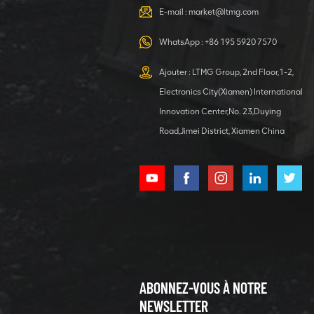
E-mail :
market@ltmg.com
WhatsApp :
+86 195 5920 7570
Ajouter : LTMG Group, 2nd Floor,1-2,
Electronics City(Xiamen) International
Innovation Center,No. 23,Duying
Road,Jimei District, Xiamen China
ABONNEZ-VOUS À NOTRE
NEWSLETTER