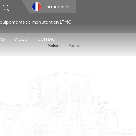
Français
 équipements de manutention LTMG
NS
VIDÉO
CONTACT
/
Maison
Carte