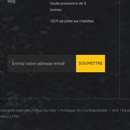
Blog
haute puissance de 5
tonnes
OEM de pelle sur chenilles
SOUMETTRE
r
its sont réservés . |
Plan Du Site
|
Politique De Confidentialité
|
Xml
|
Rése
ention LTMG