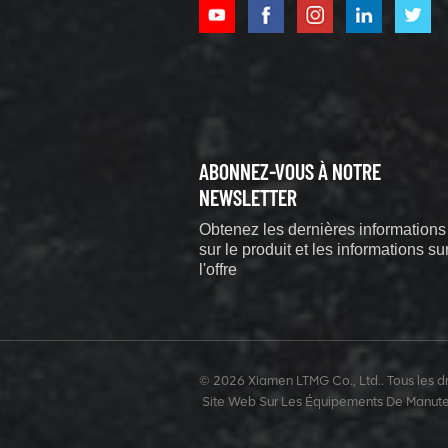
tonnes avec
accessoire en
VOIR LES DÉTAILS
option
Pelle
hydraulique sur
ABONNEZ-VOUS À NOTRE
chenilles
puissante et
NEWSLETTER
VOIR LES DÉTAILS
efficace de 0,9
Obtenez les dernières informations
tonne
sur le produit et les informations su
l'offre
Pelle
hydraulique de
1,2 tonne pour
jardin
VOIR LES DÉTAILS
domestique
© 2026 Xiamen LTMG Co., Ltd.. Tous les dro
Site Web Sur Les Équipements De Manut
Chargeur de