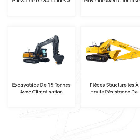
Puissante De 34 Tonnes À
Moyenne Avec Climatise
35 Tonnes Sur N'importe
Quel Chantier De
Construction
Excavatrice De 15 Tonnes
Pièces Structurelles À
Avec Climatisation
Haute Résistance De
L'excavatrice 27ton 28t