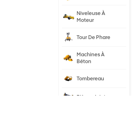
Niveleuse À
Moteur
Tour De Phare
Machines À
Béton
Tombereau
Pièces Jointes
Tracteur