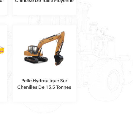
ur
Chinoise De Taille Moyenne
Avec Marteau Brise-Roche
Pelle Hydraulique Sur
Chenilles De 13,5 Tonnes
on
Avec Un Excellent Rapport
Qualité-Prix