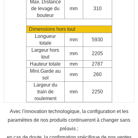
Max. Distance
de levage du
mm
310
bouteur
Dimensions hors tout
Longueur
mm
5930
totale
Largeur hors
mm
2205
tout
Hauteur totale
mm
2787
Mini.Garde au
mm
260
sol
Largeur du
train de
mm
2250
roulement
Avec l'innovation technologique, la configuration et les
paramètres de nos produits continueront à changer sans
préavis ;
en cas de doute, la confirmation spécifique de nos ventes