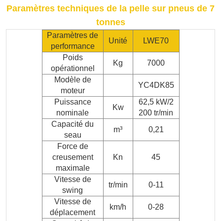
Paramètres techniques de la pelle sur pneus de 7
tonnes
Paramètres de
Unité
LWE70
performance
Poids
Kg
7000
opérationnel
Modèle de
YC4DK85
moteur
Puissance
62,5 kW/2
Kw
nominale
200 tr/min
Capacité du
m³
0,21
seau
Force de
creusement
Kn
45
maximale
Vitesse de
tr/min
0-11
swing
Vitesse de
km/h
0-28
déplacement