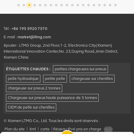
Tél :
+86 195 5920 7570
E-mail :
market@ltmg.com
Ajouter : LTMG Group, 2nd Floor,1-2, Electronics City(Xiamen)
International Innovation Center,No. 23,Duying Road,Jimei District,
Xiamen China
ÉTIQUETTES CHAUDES :
petites chargeuses sur pneus
pelle hydraulique
petite pelle
chargeuse sur chenilles
chargeuse sur pneus 2 tonnes
Chargeuse sur pneus haute puissance de 5 tonnes
OEM de pelle sur chenilles
© Xiamen LTMG Co., Ltd. Tous les droits sont réservés .
Plan du site
|
Xml
|
carte
|
Réseau IPv6 pris en charge