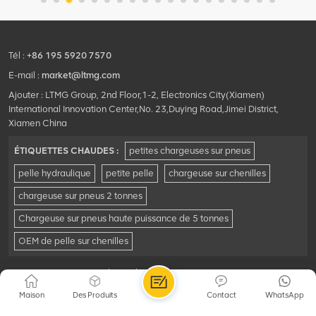
Tél :
+86 195 5920 7570
E-mail :
market@ltmg.com
Ajouter : LTMG Group, 2nd Floor,1-2, Electronics City(Xiamen)
International Innovation Center,No. 23,Duying Road,Jimei District,
Xiamen China
ÉTIQUETTES CHAUDES :
petites chargeuses sur pneus
pelle hydraulique
petite pelle
chargeuse sur chenilles
chargeuse sur pneus 2 tonnes
Chargeuse sur pneus haute puissance de 5 tonnes
OEM de pelle sur chenilles
© Xiamen LTMG Co., Ltd. Tous les droits sont réservés .
Plan du site
|
Xml
|
carte
|
Réseau IPv6 pris en charge
Maison
Des Produits
Contact
WhatsApp