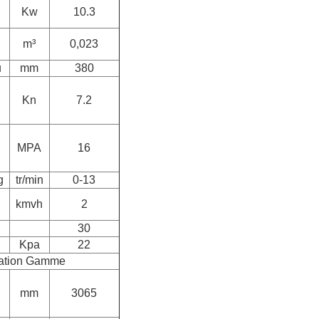
Kw
10.3
m³
0,023
u
mm
380
Kn
7.2
MPA
16
g
tr/min
0-13
kmvh
2
30
Kpa
22
ation
Gamme
mm
3065