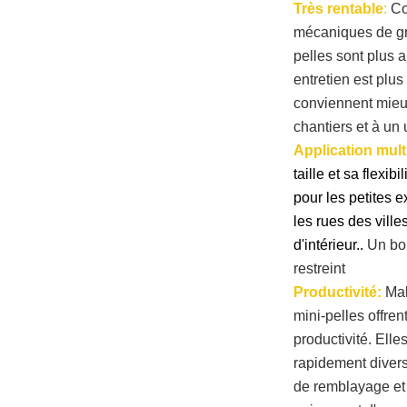
Très rentable
:
Co
mécaniques de gra
pelles sont plus a
entretien est plu
conviennent mieu
chantiers et à un
Application mult
taille et sa flexibil
pour les petites e
les rues des ville
d'intérieur.
.
Un bon
restreint
Productivité:
Mal
mini-pelles offren
productivité. Elle
rapidement divers
de remblayage et