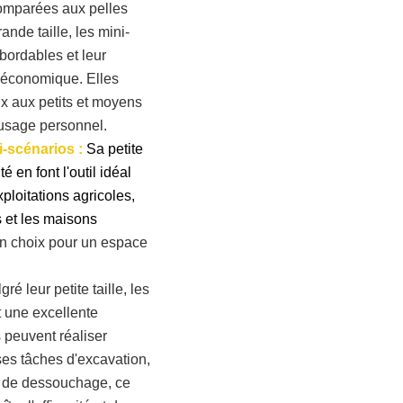
mparées aux pelles
nde taille, les mini-
bordables et leur
s économique. Elles
x aux petits et moyens
 usage personnel.
i-scénarios :
Sa petite
ité en font l'outil idéal
xploitations agricoles,
s et les maisons
 choix pour un espace
gré leur petite taille, les
t une excellente
s peuvent réaliser
es tâches d'excavation,
 de dessouchage, ce