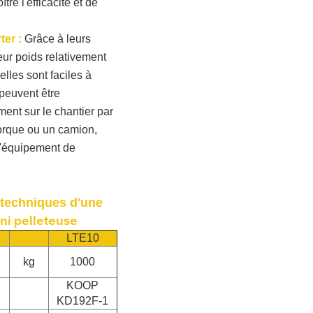
tre l'efficacité et de
ter :
Grâce à leurs
eur poids relativement
elles sont faciles à
 peuvent être
nt sur le chantier par
orque ou un camion,
d'équipement de
techniques d'une
ni pelleteuse
LTE10
kg
1000
KOOP
KD192F-1