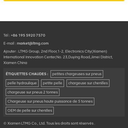
polyvalence et efficacité sur
divers chantiers.
Tél :
+86 195 5920 7570
E-mail :
market@ltmg.com
Ajouter : LTMG Group, 2nd Floor,1-2, Electronics City(Xiamen)
International Innovation Center,No. 23,Duying Road,Jimei District,
Xiamen China
ÉTIQUETTES CHAUDES :
petites chargeuses sur pneus
pelle hydraulique
petite pelle
chargeuse sur chenilles
chargeuse sur pneus 2 tonnes
Chargeuse sur pneus haute puissance de 5 tonnes
OEM de pelle sur chenilles
© Xiamen LTMG Co., Ltd. Tous les droits sont réservés .