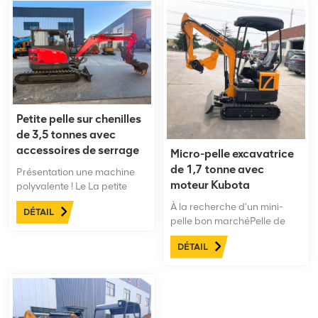
Petite pelle sur chenilles
de 3,5 tonnes avec
accessoires de serrage
Micro-pelle excavatrice
de 1,7 tonne avec
Présentation une machine
moteur Kubota
polyvalente ! Le La petite
pelle sur chenilles de 3,5
À la recherche d'un mini-
DÉTAIL
tonnes avec accessoires est
pelle bon marchéPelle de
équipée de série d'un brise-
1,7 tonne équipée d'un
roche, d'un système de
DÉTAIL
moteur Kubota conforme aux
dispersion d'huile et de la
normes d'émissions EU
climatisation, ce qui la rend
Stage V et EPA. Ses
conçue pour effectuer
applications polyvalentes
facilement une grande
incluent l'aménagement
variété de travaux