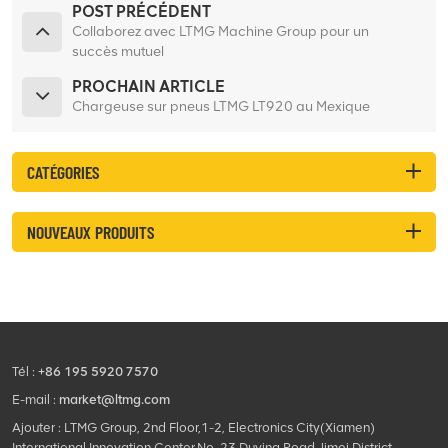
POST PRÉCÉDENT
Collaborez avec LTMG Machine Group pour un
succès mutuel
PROCHAIN ARTICLE
Chargeuse sur pneus LTMG LT920 au Mexique
CATÉGORIES
NOUVEAUX PRODUITS
Tél :
+86 195 5920 7570
E-mail :
market@ltmg.com
Ajouter : LTMG Group, 2nd Floor,1-2, Electronics City(Xiamen)
International Innovation Center,No. 23,Duying Road,Jimei District,