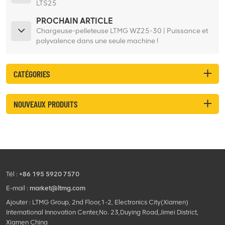
LTS25
PROCHAIN ARTICLE
Chargeuse-pelleteuse LTMG WZ25-30 | Puissance et
polyvalence dans une seule machine !
CATÉGORIES
NOUVEAUX PRODUITS
Tél :
+86 195 5920 7570
E-mail :
market@ltmg.com
Ajouter : LTMG Group, 2nd Floor,1-2, Electronics City(Xiamen)
International Innovation Center,No. 23,Duying Road,Jimei District,
Xiamen China