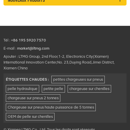
Tél :
+86 195 5920 7570
E-mail :
market@ltmg.com
Ajouter : LTMG Group, 2nd Floor,1-2, Electronics City(Xiamen)
International Innovation Center,No. 23,Duying Road,Jimei District,
Xiamen China
ÉTIQUETTES CHAUDES :
petites chargeuses sur pneus
pelle hydraulique
petite pelle
chargeuse sur chenilles
chargeuse sur pneus 2 tonnes
Chargeuse sur pneus haute puissance de 5 tonnes
OEM de pelle sur chenilles
© Xiamen LTMG Co., Ltd. Tous les droits sont réservés .