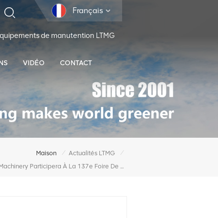
Français
 équipements de manutention LTMG
NS
VIDÉO
CONTACT
/
/
Maison
Actualités LTMG
LTMG Machinery Participera À La 137e Foire De Canton !