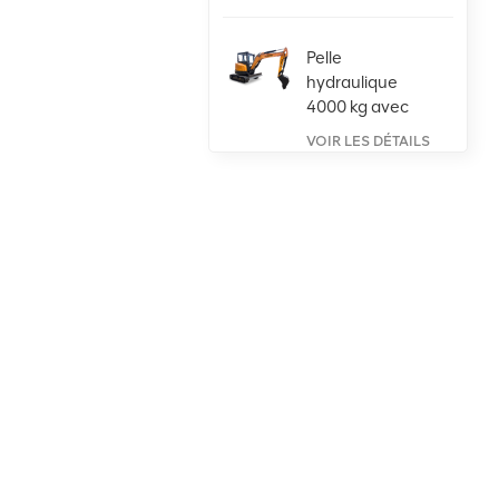
Pelle
hydraulique
4000 kg avec
moteur Kubota
VOIR LES DÉTAILS
Grande
chargeuse sur
pneus de 5
tonnes haute
VOIR LES DÉTAILS
puissance avec
moteur Weichai
Chargeuse sur
pneus
compacte
articulée de 1
VOIR LES DÉTAILS