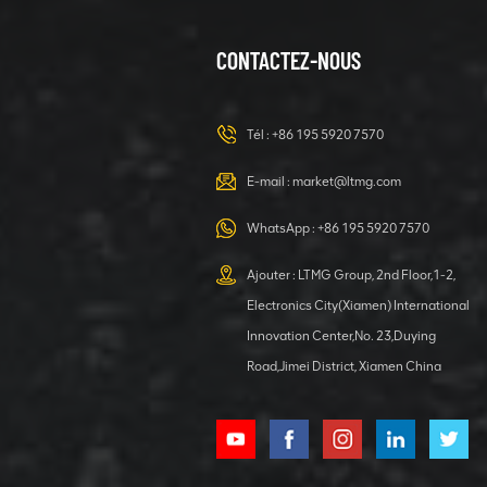
CONTACTEZ-NOUS
Tél :
+86 195 5920 7570
E-mail :
market@ltmg.com
WhatsApp :
+86 195 5920 7570
Ajouter : LTMG Group, 2nd Floor,1-2,
Electronics City(Xiamen) International
Innovation Center,No. 23,Duying
Road,Jimei District, Xiamen China