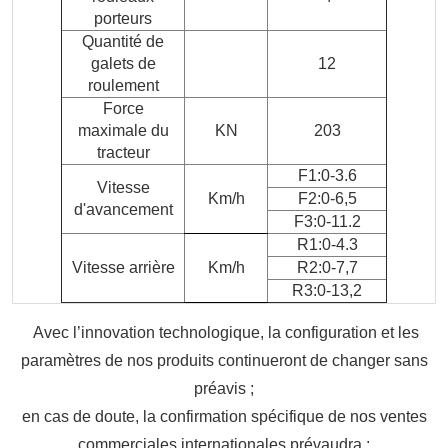
porteurs
Quantité de
galets de
12
roulement
Force
maximale du
KN
203
tracteur
F1:0-3.6
Vitesse
Km/h
F2:0-6,5
d'avancement
F3:0-11.2
R1:0-4.3
Vitesse arrière
Km/h
R2:0-7,7
R3:0-13,2
Avec l’innovation technologique, la configuration et les
paramètres de nos produits continueront de changer sans
préavis ;
en cas de doute, la confirmation spécifique de nos ventes
commerciales internationales prévaudra ;