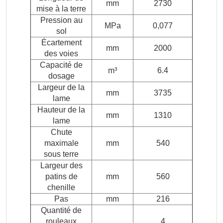
mm
2730
mise à la terre
Pression au
MPa
0,077
sol
Écartement
mm
2000
des voies
Capacité de
m³
6.4
dosage
Largeur de la
mm
3735
lame
Hauteur de la
mm
1310
lame
Chute
maximale
mm
540
sous terre
Largeur des
patins de
mm
560
chenille
Pas
mm
216
Quantité de
rouleaux
4