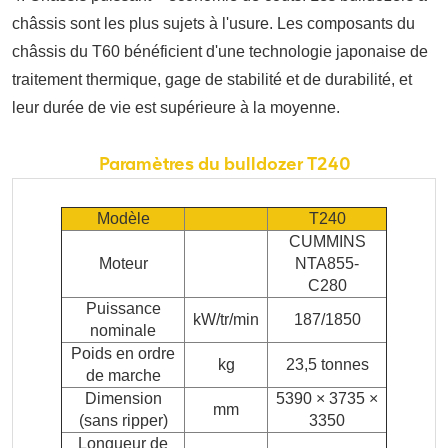
châssis sont les plus sujets à l'usure. Les composants du
châssis du T60 bénéficient d'une technologie japonaise de
traitement thermique, gage de stabilité et de durabilité, et
leur durée de vie est supérieure à la moyenne.
Paramètres du bulldozer T240
Modèle
T240
CUMMINS
Moteur
NTA855-
C280
Puissance
kW/tr/min
187/1850
nominale
Poids en ordre
kg
23,5 tonnes
de marche
Dimension
5390 × 3735 ×
mm
(sans ripper)
3350
Longueur de