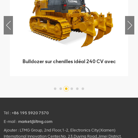
Bulldozer sur chenilles idéal 240 CV avec
accessoire en option
Tél :
+86 195 5920 7570
E-mail :
market@ltmg.com
Ajouter : LTMG Group, 2nd Floor,1-2, Electronics City(Xiamen)
International Innovation Center,No. 23,Duying Road,Jimei District,