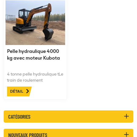
Pelle hydraulique 4000
kg avec moteur Kubota
4 tonne pelle hydraulique tLe
train de roulement
rétractable vous permet
DÉTAIL
d'accéder et de travailler
dans les zones les plus
étroites. Améliore
considérablement la fiabilité,
CATÉGORIES
le confort et la sécurité de
l'ensemble de la machine.
NOUVEAUX PRODUITS