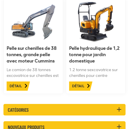
Pelle sur chenilles de 38
Pelle hydraulique de 1,2
tonnes, grande pelle
tonne pour jardin
avec moteur Cummins
domestique
Le camion de 38 tonnes
1.2 tonne sexcavatrice sur
excavatrice sur chenilles est
chenilles pour centre
une machine puissante
commercial avec
DÉTAIL
DÉTAIL
dotée de pdes
l'exploitation minière, cassé,
configurations puissantes,
crochets clairs, forage, terre
une très système
multifonction, peut remplacer
hydraulique fiable,nouvelle
rapidement les accessoires,
CATÉGORIES
cabine à haute rigidité. Il
l'utilisation de la machine est
peut être utilisé pour
grandement améliorée.
diverses tâches, comme
Simple sPetit et flexible, facile
NOUVEAUX PRODUITS
l'exploitation minière, la
à transporter, peut