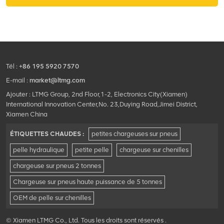
construction, la démolition, la
fonctionner dans de petits
foresterie, etc.
espaces, en particulier pour
les vergers tels que les kiwis,
les vignes, les oranges, la
valeur des oranges nombril,
le creusement de tranchées,
Tél :
+86 195 5920 7570
la fertilisation, le
désherbage.
E-mail :
market@ltmg.com
Ajouter : LTMG Group, 2nd Floor,1-2, Electronics City(Xiamen)
International Innovation Center,No. 23,Duying Road,Jimei District,
Xiamen China
ÉTIQUETTES CHAUDES :
petites chargeuses sur pneus
pelle hydraulique
petite pelle
chargeuse sur chenilles
chargeuse sur pneus 2 tonnes
Chargeuse sur pneus haute puissance de 5 tonnes
OEM de pelle sur chenilles
© Xiamen LTMG Co., Ltd. Tous les droits sont réservés .