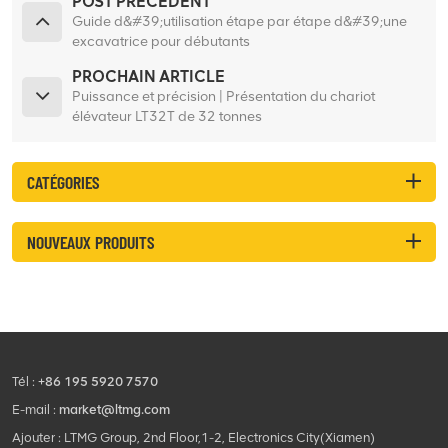
POST PRÉCÉDENT
Guide d&#39;utilisation étape par étape d&#39;une
excavatrice pour débutants
PROCHAIN ARTICLE
Puissance et précision | Présentation du chariot
élévateur LT32T de 32 tonnes
CATÉGORIES
NOUVEAUX PRODUITS
Tél :
+86 195 5920 7570
E-mail :
market@ltmg.com
Ajouter : LTMG Group, 2nd Floor,1-2, Electronics City(Xiamen)