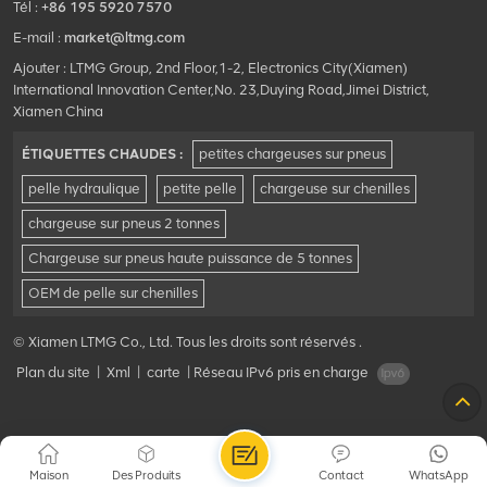
Tél :
+86 195 5920 7570
E-mail :
market@ltmg.com
Ajouter : LTMG Group, 2nd Floor,1-2, Electronics City(Xiamen)
International Innovation Center,No. 23,Duying Road,Jimei District,
Xiamen China
ÉTIQUETTES CHAUDES :
petites chargeuses sur pneus
pelle hydraulique
petite pelle
chargeuse sur chenilles
chargeuse sur pneus 2 tonnes
Chargeuse sur pneus haute puissance de 5 tonnes
OEM de pelle sur chenilles
© Xiamen LTMG Co., Ltd. Tous les droits sont réservés .
Plan du site
|
Xml
|
carte
|
Réseau IPv6 pris en charge
Maison
Des Produits
Contact
WhatsApp