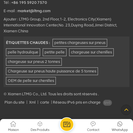
Tél :
+86 195 5920 7570
E-mail :
market@ltmg.com
Ajouter : LTMG Group, 2nd Floor,1-2, Electronics City(Xiamen)
International Innovation Center,No. 23,Duying Road,Jimei District,
Xiamen China
ÉTIQUETTES CHAUDES :
petites chargeuses sur pneus
pelle hydraulique
petite pelle
chargeuse sur chenilles
chargeuse sur pneus 2 tonnes
Chargeuse sur pneus haute puissance de 5 tonnes
OEM de pelle sur chenilles
© Xiamen LTMG Co., Ltd. Tous les droits sont réservés .
Plan du site
|
Xml
|
carte
|
Réseau IPv6 pris en charge
Maison
Des Produits
Contact
WhatsApp