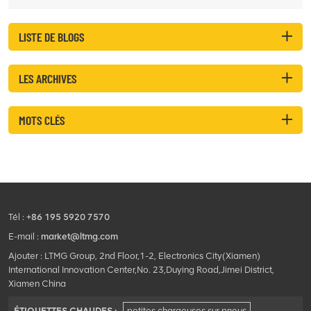
LISTE DE BLOGS
LES ARCHIVES
MOTS CLÉS
Tél :
+86 195 5920 7570
E-mail :
market@ltmg.com
Ajouter : LTMG Group, 2nd Floor,1-2, Electronics City(Xiamen)
International Innovation Center,No. 23,Duying Road,Jimei District,
Xiamen China
ÉTIQUETTES CHAUDES :
petites chargeuses sur pneus