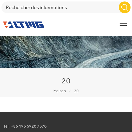
20
/
Maison
20
Tél :
+86 195 5920 7570